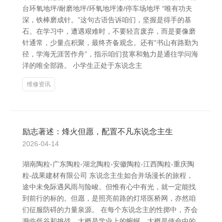
台环氧地坪/耐磨地坪/环氧地坪漆/停车场地坪 “唯有功夫
深，铁棒磨成针。”这句古语告诉咱们，坚握是得手的基
石。在学习中，遭遇艰难时，不要轻言废弃，而是要像磨
针通常，少量点积聚，最终齐备观念。还有“书山有路勤为
径，学海无涯苦作舟”，指示咱们贫寒和勉力是通往学问海
洋的唯全部路。 小学生正处于东说念主
维修资讯
励志著述：烽火但愿，配置不凡东说念主生
2026-04-14
湖南陶粒-广东陶粒-湖北陶粒-安徽陶粒-江西陶粒-重庆陶
粒-战果建材有限公司 东说念主生如合并场漫长的旅程，
途中未免际遇风雨与险峻。但惟有心中有光，就一定能找
到前行的标的。但愿，是照亮前路的灯塔医桥网，亦然咱
们征服防碍的力量泉源。 在每个东说念主的性掷中，齐会
濒临低谷和挑战。大概是学业上的蜿蜒，大概是使命中的