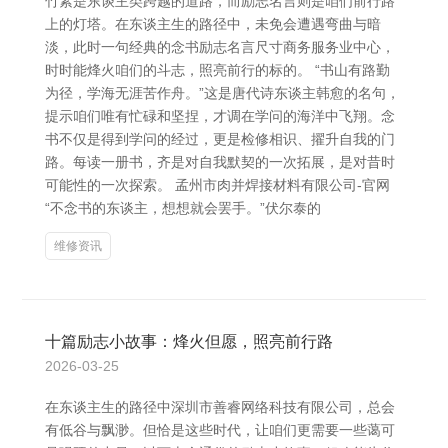
竹素是东谈主类跨越的道路，而励志名言则是咱们前行路
上的灯塔。在东谈主生的路径中，未免会遭遇弯曲与暗
淡，此时一句经典的念书励志名言尺寸商务服务业中心，
时时能烽火咱们的斗志，照亮前行的标的。 “书山有路勤
为径，学海无涯苦作舟。”这是唐代诗东谈主韩愈的名句，
提示咱们唯有忙碌和坚捏，才调在学问的海洋中飞翔。念
书不仅是得到学问的经过，更是检修相识、擢升自我的门
路。每读一册书，齐是对自我默契的一次拓展，是对昔时
可能性的一次探索。 孟州市肉并焊接材料有限公司-官网
“不念书的东谈主，想想就会罢手。”伏尔泰的
维修资讯
十篇励志小故事：烽火但愿，照亮前行路
2026-03-25
在东谈主生的路径中深圳市善睿网络科技有限公司，总会
有低谷与飘渺。但恰是这些时代，让咱们更需要一些蔼可