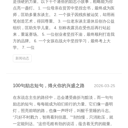
是强硬的力量。以下十个通俗的励志小故事，粗略能为你
点亮一盏灯。 1. 一位母亲在贫苦中坚捏念书，最终成为医
师，匡助多量东谈主。 2. 一个孩子因残疾被讪笑，却用画
笔创造艺术，得回尊重。 3. 一位老东谈主退休后创办公益
组织，匡助失学儿童。 4. 别称表露员在受伤后再行站起
来，重返赛场。 5. 一位创业者坚捏不渝，最终顺利打造我
方的品牌。 6. 一个女孩在战火中坚捏学习，最终考上大
学。 7. 一位
新闻动态
100句励志短句，烽火你的兴盛之路
2026-03-25
在东说念主生的路径中，总会遭受曲折与黯淡，而一句句
励志的短句，每每能成为咱们前行的力量。它们像一盏明
灯，照亮前哨的路，也像一声呼吁，叫醒千里睡的斗志。
“只好不时戮力，智商看到但愿。”“别怕慢，只消欺压，就
一定能到达。”这些毛糙有劲的说话，蕴含着无穷的能量。