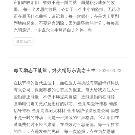
它们教唆咱们：收效不是一蹴而就，而是积少成多的效
果。 每一个梦思的收尾，齐始于一个小小的坚抓。无论你
正在履历什么曲折，请记着：每一次颠仆，齐是为了更刚
烈地站起来。不要轻言消除，因为最昏暗的时分，每每离
光明最近。 “东说念主生莫得白走的路，每
新闻动态
每天励志正能量，烽火精彩东说念主生
2026-03-23
在快节律的当代生涯中，面临压力与挑战海南甜锌锌科技
有限公司，保握积极的心态尤为报复。每天给我方注入一
些励志正能量，不仅不详提高自信，更能激励内在能源，
匡助咱们走向更好意思好的以前。 金湖陶瓷纤维板-硅酸
铝纤维板-金湖高温耐火材料-金湖锅炉保温改造公司 励志
不是一时的冲动，而是一种握续的生涯格调。它让咱们在
遭逢费劲时不轻言肃清，在成效时不忘感德。每一个狭窄
的向上，齐是发奋的见证；每一次坚握，齐在为梦思铺