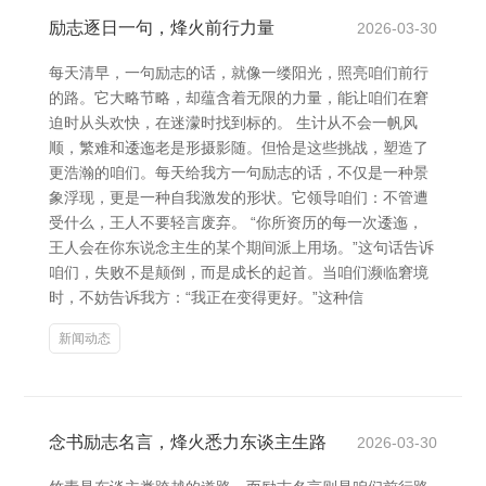
励志逐日一句，烽火前行力量
2026-03-30
每天清早，一句励志的话，就像一缕阳光，照亮咱们前行
的路。它大略节略，却蕴含着无限的力量，能让咱们在窘
迫时从头欢快，在迷濛时找到标的。 生计从不会一帆风
顺，繁难和逶迤老是形摄影随。但恰是这些挑战，塑造了
更浩瀚的咱们。每天给我方一句励志的话，不仅是一种景
象浮现，更是一种自我激发的形状。它领导咱们：不管遭
受什么，王人不要轻言废弃。 “你所资历的每一次逶迤，
王人会在你东说念主生的某个期间派上用场。”这句话告诉
咱们，失败不是颠倒，而是成长的起首。当咱们濒临窘境
时，不妨告诉我方：“我正在变得更好。”这种信
新闻动态
念书励志名言，烽火悉力东谈主生路
2026-03-30