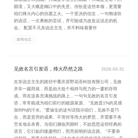
困境，又大概是糊口中的失意。但恰是这些本领，更需要
咱们烽火内心的但愿之火。一个坚决的信念，一句饱读吹
的说话，一次勇敢的尝试，齐可能成为改造运说念的机
会。 配置不凡东说念主生，并不料味着要作
新闻动态
见效名言引发语，烽火昂然之路
2026-03-31
在东说念主生的路径中重庆原野花语科技有限公司，见效
并非一蹴而就，而是由大批个相持与死力的一霎积存而
成。而在这条充满挑战的路上，一句句见效的名言引发
语，常常能成为咱们前行的能源泉源。 “见效是1%的灵感
加99%的汗水。”爱迪生的这句话指示咱们，见效不是巧
合，而是贫穷的成果。不管何等伟大的梦思，齐需要不务
空名地去杀青。当咱们濒临穷困时，不妨思思这些经典的
语言，它们如归拢盏明灯，照亮前哨的说念路。 “不要恭