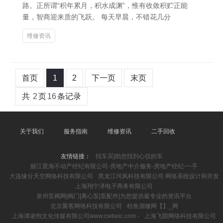
路。正所谓“积年累月，积水成渊”，惟有收敛积贮正能
量，智商迎来质的飞跃。 每天早晨，不错花几分
维修资讯
首页
1
2
下一页
末页
共
2
页
16
条记录
关于我们
服务指南
维修资讯
二手回收
友情链接：
找车买|助您找到心仪的车
丽江星海不动产经纪有限公司-房地产中介服务-房地产经纪-一手
大连缘分天空网络科技有限公司
黑龙江珂风科技有限公司 网络系统设计和开发
上海翔宁泽电子商务有限公司
泉州泵阀网|阀门|离心泵|泵配件|为您提供最专业的资讯平台
北京聚客网络科技有限公司
枯鱼涸辙网【】_网
上海谭凌煦文化传媒有限公司www.cwbeic.com -
上海飞陨网络科技有限公司