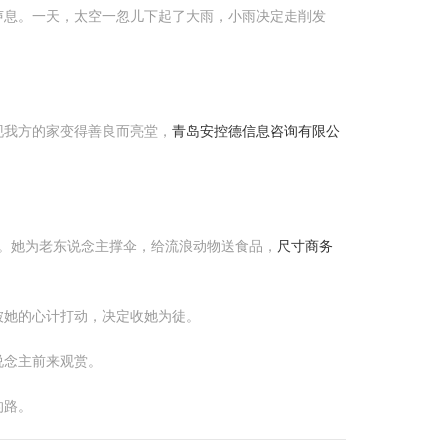
声息。一天，太空一忽儿下起了大雨，小雨决定走削发
现我方的家变得善良而亮堂，
青岛安控德信息咨询有限公
。她为老东说念主撑伞，给流浪动物送食品，
尺寸商务
被她的心计打动，决定收她为徒。
说念主前来观赏。
的路。