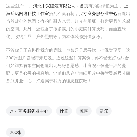
这些图片中，
河北中兴建筑有限公司 - 首页
有的以绿植为主，
上
海岳洺网络科技工作室
搭配石桌石椅，
尺寸商务服务业中心
营造出
当然舒心的氛围；有的则融入水景、灯光与雕琢，打造更具艺术感
的空间。此外，还包含了很多实用的小庭院计算技巧，如垂直绿
化、收纳产品、户外照明等，为本体装修提供参考。
不管你是正在斟酌我方的庭院，也曾只是思寻找一些视觉享受，这
200张图片皆能带来启发。通过这些计算案例，你不错更好地纠合
何如诈欺有限空间创造出无尽好意思感。小庭院不仅是生涯的蔓
延，更是心灵的栖息地。让咱们从这些精细图片中接管灵感尺寸商
务服务业中心，打造属于我方的理思庭院吧！
尺寸商务服务业中心
计算
惊喜
庭院
200张